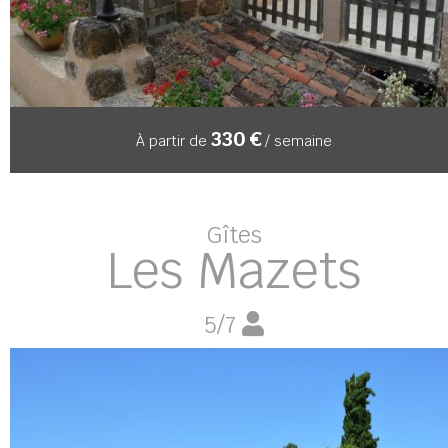
330 €
À partir de
/ semaine
Gîtes
Les Mazets
5/7