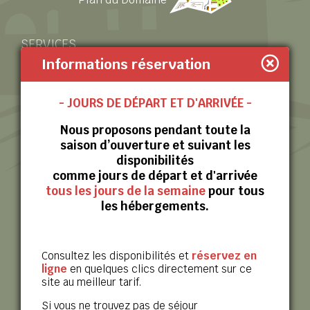
Plan du Domaine
SERVICES
Informations réservation
Chèques Vacances
- JOURS DE DÉPART ET D'ARRIVÉE -
WiFi en accès gratuit
Nous proposons pendant toute la
PARTENAIRE
saison d’ouverture et suivant les
disponibilités
comme jours de départ et d'arrivée
OT Cévennes d'Ardèche
tous les jours de la semaine
pour tous
les hébergements.
Consultez les disponibilités et
réservez en
ligne
en quelques clics directement sur ce
site au meilleur tarif.
Si vous ne trouvez pas de séjour