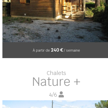
240 €
À partir de
/ semaine
Chalets
Nature +
4/6