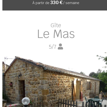
330 €
À partir de
/ semaine
Gîte
Le Mas
5/7